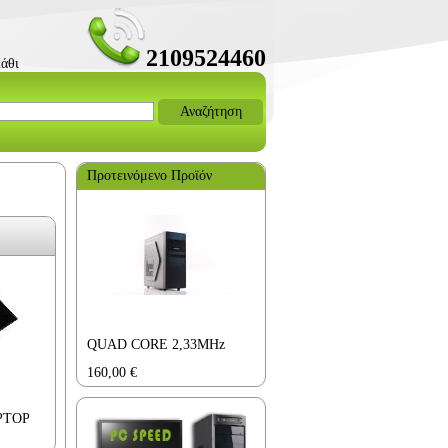
2109524460
άθι
Αναζήτηση
Προτεινόμενο Προϊόν
QUAD CORE 2,33MHz
160,00
€
PTOP