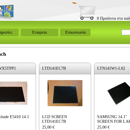
0 Προϊόντα στο καλ
ηρεσίες
Εταιρεία
Επικοινωνία
nch
WX5TPP1
LTD141EC7B
LTN141W1-L02
titude E5410 14.1
LCD SCREEN
SAMSUNG 14.1"
LTD141EC7B
SCREEN FOR LA
25,00
€
25,00
€