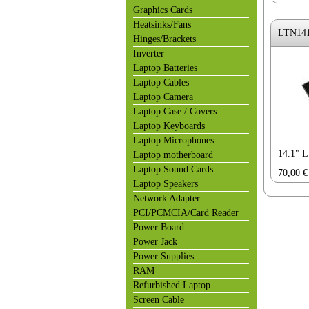
Graphics Cards
Heatsinks/Fans
LTN14
Hinges/Brackets
Inverter
Laptop Batteries
Laptop Cables
Laptop Camera
Laptop Case / Covers
Laptop Keyboards
Laptop Microphones
14.1" 
Laptop motherboard
Laptop Sound Cards
70,00
€
Laptop Speakers
Network Adapter
PCI/PCMCIA/Card Reader
Power Board
Power Jack
Power Supplies
RAM
Refurbished Laptop
Screen Cable