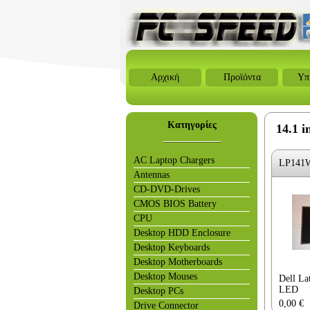
Αρχική
Προϊόντα
Υπ
Κατηγορίες
14.1 i
AC Laptop Chargers
LP141
Antennas
CD-DVD-Drives
CMOS BIOS Battery
CPU
Desktop HDD Enclosure
Desktop Keyboards
Desktop Motherboards
Desktop Mouses
Dell La
LED
Desktop PCs
0,00
€
Drive Connector